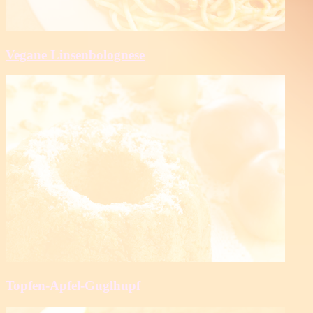
Vegane Linsenbolognese
Topfen-Apfel-Guglhupf