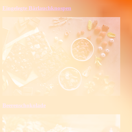
Eingelegte Bärlauchknospen
Beerenschokolade