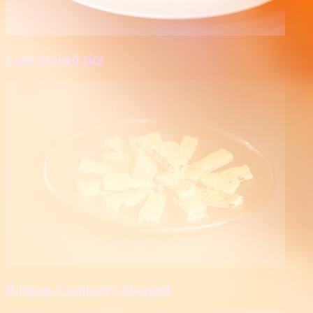
Lazy braised rice
Rosinen-Cranberry-Stangerl