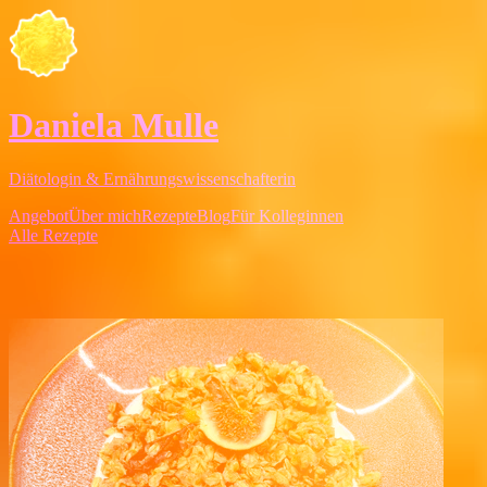
Daniela Mulle
Diätologin & Ernährungswissenschafterin
Angebot
Über mich
Rezepte
Blog
Für Kolleginnen
Alle Rezepte
gut vorzubereiten